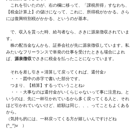
これを引いたのが、右の欄に移って、「課税所得」すなわち、
【税金計算上】の儲けになって、これに、所得税がかかる。さら
には復興特別税がかかる、というのが基本。
で、収入を貰った時、給与者なら、さきに源泉徴収されていま
す。
株の配当金なんかも、証券会社が先に源泉徴収しています。私
みたいなフリーランスで単発の仕事を受けたときも場合によれ
ば、
源泉徴収
でさきに税金を払ったことになっています。
それを差し引き＝清算して戻ってくれば、還付金♪
・・・図中の赤字で書いた部分です。
つまり、【精算】するっていうことね♪
・・・大事なのは還付金がいくらじゃないって事に注意ね。と
いうのは、先に一杯引かれているから多く戻ってくる人と、それ
ほど引かれていないけど、総額は同じ、、、ってこともよくある
から。
（気持ち的には、一杯戻ってくる方が嬉しいんですけどね
(^_^)v ）