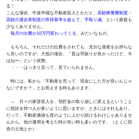
る！
こんな場合、中途半端な不動産収入とかだと、
高額療養費制度・
高額介護合算制度の所得基準を超えて、手取り減
、という家庭も
少なくありません。
毎月の出費が10万円変わってくる
、みたいなもの。
もちろん、それだけの出費をされても、充分な資産をお持ちな
ら良いのですが、大抵の場合、「昔は羽振りが良かったけど、今
はね〜」という状態。
・・・はっきり言って、見ていられません。
時には、私から「不動産を売って、現金にした方が良いんじゃ
ないですか？」とお答えする時もあります。
→ 月々の家賃収入を、預貯金の取り崩しに変えるということ
に抵抗を持つ人が多いように思いますが、ときにはそれもあり。
だって、不動産価値も昔のように上がり続けるわけじゃありませ
んから。他の運用を考えた時が良い時も多いのです。（とくに田
舎の土地とか）